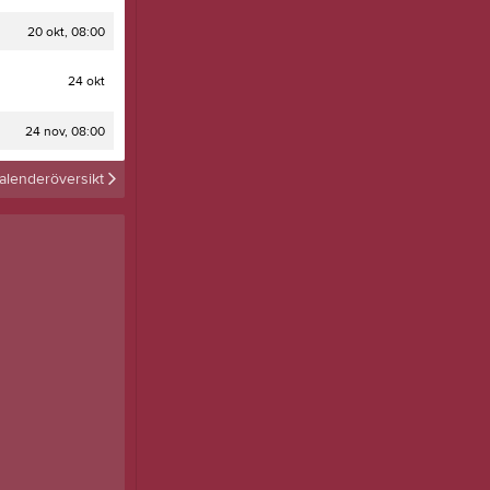
Dokument
Video
20 okt, 08:00
Gästbok
24 okt
Eventor
Idrottonline
24 nov, 08:00
Spårstatus
Områdeskarta
alenderöversikt
Tjäna pengar
Cupguiden