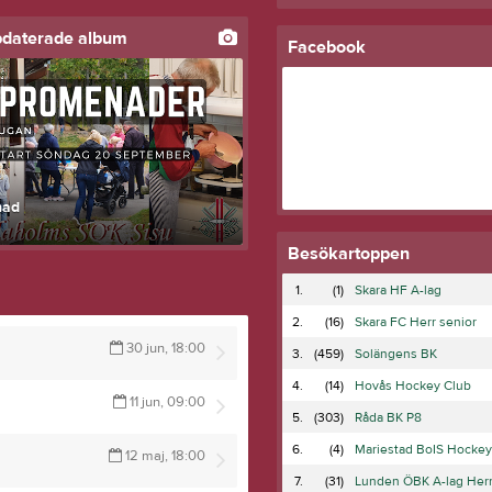
pdaterade album
Facebook
nad
Besökartoppen
1.
(1)
Skara HF A-lag
2.
(16)
Skara FC Herr senior
30 jun, 18:00
3.
(459)
Solängens BK
4.
(14)
Hovås Hockey Club
11 jun, 09:00
5.
(303)
Råda BK P8
6.
(4)
Mariestad BoIS Hocke
12 maj, 18:00
7.
(31)
Lunden ÖBK A-lag Her