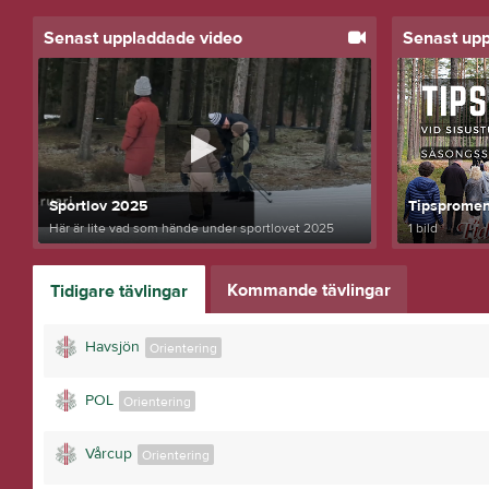
Senast uppladdade video
Senast up
Sportlov 2025
Tipsprome
Här är lite vad som hände under sportlovet 2025
1 bild
Kommande tävlingar
Tidigare tävlingar
Havsjön
Orientering
POL
Orientering
Vårcup
Orientering