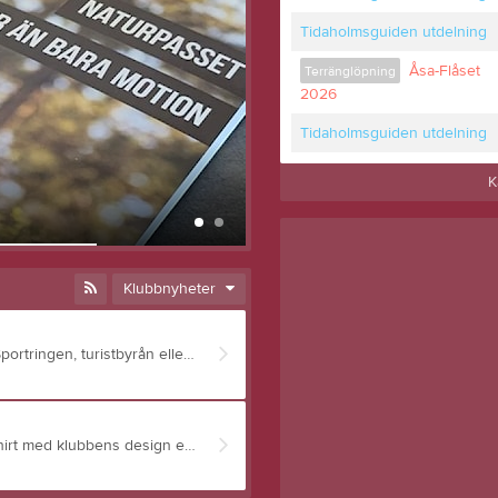
Tidaholmsguiden utdelning
Åsa-Flåset
Terränglöpning
2026
Tidaholmsguiden utdelning
K
Klubbtröjor
24 apr 2025
0
Klubbnyheter
Äntligen är naturpasset här! 100 kr, finns att köpa på Sportringen, turistbyrån eller i Sisustugan.
Det finns Trimtex klubbtröjor i lager. Dessa är löpart-shirt med klubbens design enligt bilderna - framsida och baksida. Pris juniorstorlek 279 kr och senior 299 kr. info@tidaholmssoksisu.nu