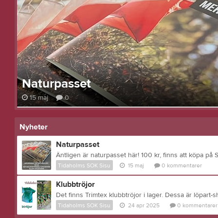
Naturpasset
15 maj
0
Nyheter
Naturpasset
Tidaholms SOK Sisu
15 maj
0
kommentarer
Klubbtröjor
Tidaholms SOK Sisu
24 apr 2025
0
kommentarer