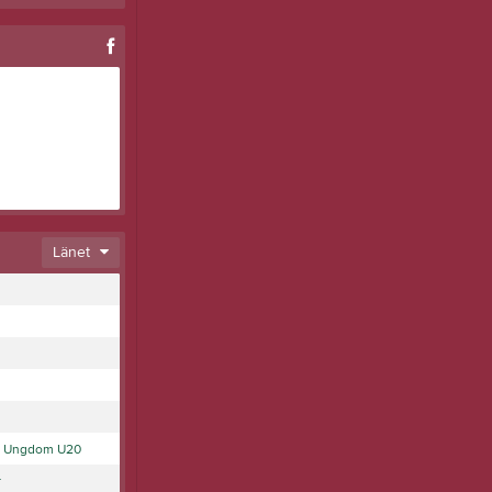
Länet
y Ungdom U20
r