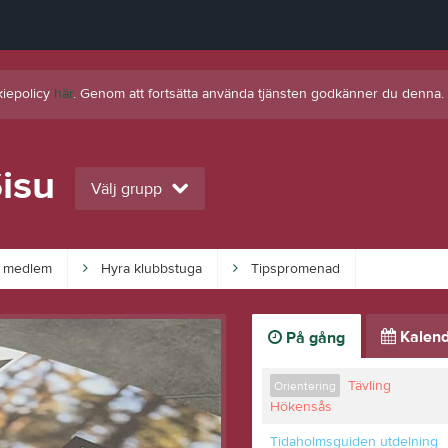
kiepolicy
här
. Genom att fortsätta använda tjänsten godkänner du denna.
isu
Välj grupp
i medlem
Hyra klubbstuga
Tipspromenad
Kalend
På gång
Tävling
Orientering
Hökensås
Tidaholmsguiden utdelning